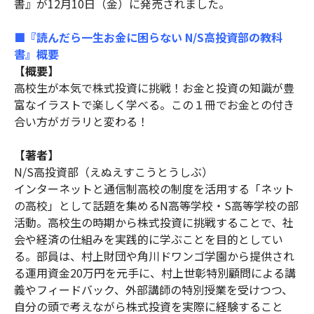
書』が12月10日（金）に発売されました。
■『読んだら一生お金に困らない N/S高投資部の教科
書』概要
【概要】
高校生が本気で株式投資に挑戦！お金と投資の知識が豊
富なイラストで楽しく学べる。この１冊でお金との付き
合い方がガラリと変わる！
【著者】
N/S高投資部（えぬえすこうとうしぶ）
インターネットと通信制高校の制度を活用する「ネット
の高校」として話題を集めるN高等学校・S高等学校の部
活動。高校生の時期から株式投資に挑戦することで、社
会や経済の仕組みを実践的に学ぶことを目的としてい
る。部員は、村上財団や角川ドワンゴ学園から提供され
る運用資金20万円を元手に、村上世彰特別顧問による講
義やフィードバック、外部講師の特別授業を受けつつ、
自分の頭で考えながら株式投資を実際に経験すること