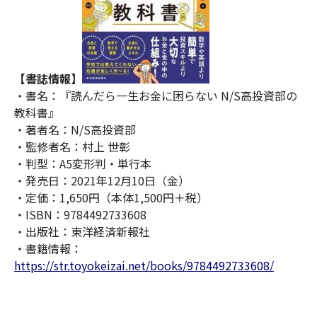
【書誌情報】
・書名：『読んだら一生お金に困らない N/S高投資部の
教科書』
・著者名：N/S高投資部
・監修者名：村上 世彰
・判型：A5変形判・単行本
・発売日：2021年12月10日（金）
・定価：1,650円（本体1,500円＋税）
・ISBN：9784492733608
・出版社：東洋経済新報社
・書籍情報：
https://str.toyokeizai.net/books/9784492733608/