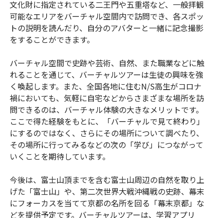
文化財に指定されている二王門や五重塔など、一般拝観
可能なエリアをバーチャル空間内で訪問でき、各スポッ
トの説明を読んだり、自分のアバターと一緒に記念撮影
をすることができます。
バーチャル空間で史跡や芸術、自然、また職業などに触
れることを通じて、バーチャルツアーは生徒の興味を強
く喚起します。また、全国各地に住むN/S高生がコロナ
禍においても、気軽に自宅などからさまざまな場所を訪
問できるのは、バーチャル体験の大きなメリットです。
ここで得た経験をもとに、「バーチャルで見て終わり」
にするのではなく、さらにその場所について調べたり、
その場所に行ってみるなどの次の「学び」につながって
いくことを期待しています。
今後は、富士山頂までを含む富士山周辺の自然を取り上
げた「富士山」や、第二次世界大戦沖縄戦の史跡、幕末
にフォーカスを当てて京都の名所を回る「幕末京都」な
どを提供予定です。バーチャルツアーは、学習アプリ