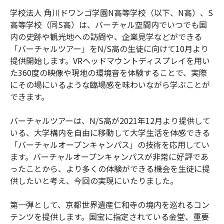
学校法人 角川ドワンゴ学園N高等学校（以下、N高）、S
高等学校（同S高）は、バーチャル空間内でいつでも国
内の史跡や観光地への訪問や、企業見学などができる
「バーチャルツアー」をN/S高の生徒に向けて10月より
提供開始します。VRヘッドマウントディスプレイを用い
た360度の映像や現地の環境音を体験することで、実際
にその場にいるような臨場感を味わいながら学ぶことが
できます。
バーチャルツアーは、N/S高が2021年12月より提供して
いる、大学構内を自由に移動して大学生活を体感できる
「バーチャルオープンキャンパス」の技術を応用してい
ます。バーチャルオープンキャンパスが非常に好評であ
ったことから、より多くの体験ができる機会を生徒に提
供したいと考え、今回の実現にいたりました。
第一弾として、京都世界遺産仁和寺の境内を巡れるコン
テンツを提供します。国宝に指定されている金堂、重要