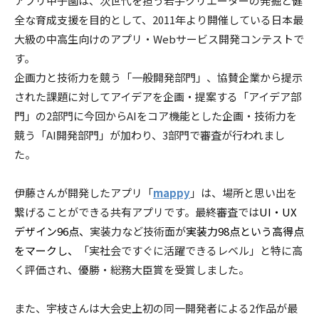
アプリ甲子園は、次世代を担う若手クリエーターの発掘と健
全な育成支援を目的として、2011年より開催している日本最
大級の中高生向けのアプリ・Webサービス開発コンテストで
す。
企画力と技術力を競う「一般開発部門」、協賛企業から提示
された課題に対してアイデアを企画・提案する「アイデア部
門」の2部門に今回からAIをコア機能とした企画・技術力を
競う「AI開発部門」が加わり、3部門で審査が行われまし
た。
伊藤さんが開発したアプリ「
mappy
」は、場所と思い出を
繋げることができる共有アプリです。最終審査では
UI・UX
デザイン96点、
実装力など技術面が
実装力98点という高得点
をマークし、
「実社会ですぐに活躍できるレベル」と特に高
く評価され、優勝・総務大臣賞を受賞しました。
また、宇枝さんは大会史上初の同一開発者による2作品が最