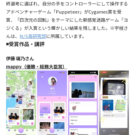
終選考に選ばれ、自分の手をコントローラーにして操作する
アドベンチャーゲーム「Puppeteer」がCygames賞を受
賞、「四次元の回転」をテーマにした新感覚迷路ゲーム「ヨ
ジくる」が入賞という輝かしい結果を残しました。※宇枝さ
んは、
N/S高研究部
に所属しています。
◾️
受賞作品・講評
伊藤 璃乃さん
mappy（優勝・総務大臣賞）