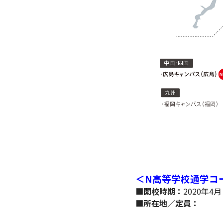
＜N高等学校通学コ
■開校時期：
2020年4
■所在地／定員：