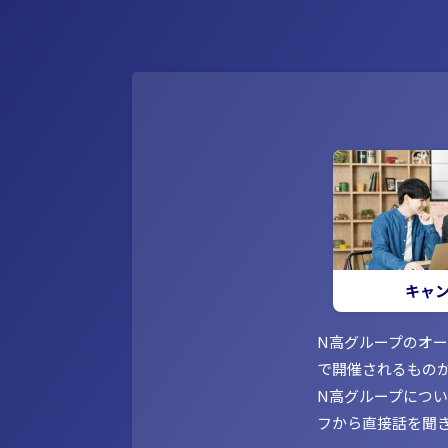
キャ
N高グループのオ
で開催されるもの
N高グループにつ
フから直接話を聞