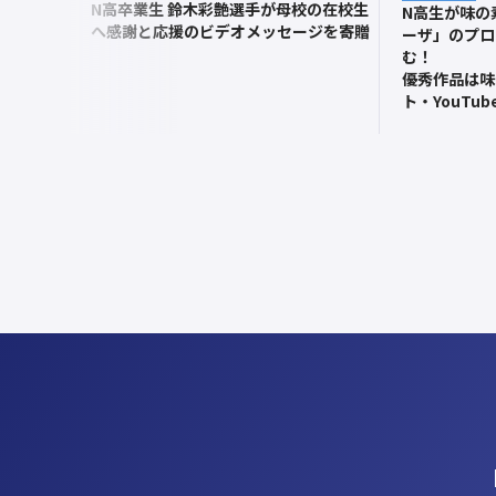
N高卒業生 鈴木彩艶選手が母校の在校生
へ
N高生が味の
へ感謝と応援のビデオメッセージを寄贈
ーザ」のプロ
む！
優秀作品は味
ト・YouTu