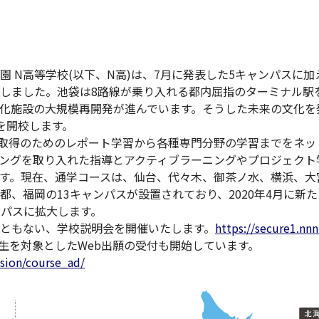
園 N高等学校(以下、N高)は、7月に発表した5キャンパスに
しました。池袋は8路線が乗り入れる都内屈指のターミナル駅
化施設の大規模再開発が進んでいます。そうした未来の文化を発
を開校します。
取得のためのレポート学習から各種専門分野の学習までをネッ
ングを取り入れた指導とアクティブラーニングやプロジェクト
す。現在、通学コースは、仙台、代々木、御茶ノ水、横浜、大
都、福岡の13キャンパスが設置されており、2020年4月に新
ンパスに拡大します。
ともない、学校説明会を開催いたします。
https://secure1.nn
学生を対象としたWeb出願の受付も開始しています。
ssion/course_ad/