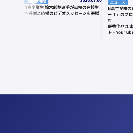
2026.08.06
前
生徒の活躍
ニュース
N高卒業生 鈴木彩艶選手が母校の在校生
へ
N高生が味の
へ感謝と応援のビデオメッセージを寄贈
ーザ」のプロ
む！
優秀作品は味
ト・YouTu