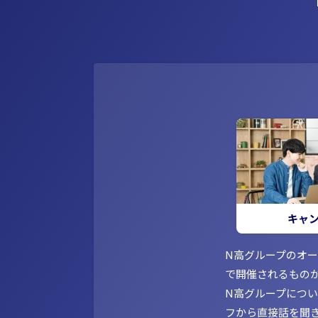
キャ
N高グループのオ
で開催されるもの
N高グループにつ
フから直接話を聞