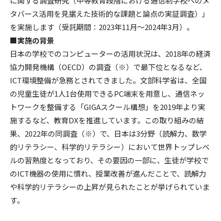
に関する調査研究（中等教育段階における通信制学校へのメ
タバース活用を見据えた技術的な課題と論点の実証調査）」
を実施します（受託期間：2023年11月〜2024年3月）。
■実施の背景
日本の学校でのコンピューターの活用状況は、2018年の経済
協力開発機構（OECD）の調査（※）で最下位となるなど、
ICT環境整備が急務とされてきました。文部科学省は、全国
の児童生徒が1人1台使用できるPC端末を用意し、通信ネッ
トワークを整備する「GIGAスクール構想」を2019年より実
施するなど、教育DXを推進しています。この取り組みの結
果、2022年の同調査（※）で、日本は3分野（読解力、数学
的リテラシー、科学的リテラシー）において世界トップレベ
ルの習熟度となっており、その要因の一部に、生徒が学校で
のICT機器の使用に慣れ、授業改善が進んだことで、読解力
や科学的リテラシーの上昇が見られたことが挙げられていま
す。