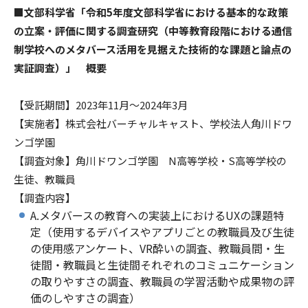
■文部科学省「令和5年度文部科学省における基本的な政策
の立案・評価に関する調査研究（中等教育段階における通信
制学校へのメタバース活用を見据えた技術的な課題と論点の
実証調査）」 概要
【受託期間】2023年11月～2024年3月
【実施者】株式会社バーチャルキャスト、学校法人角川ドワ
ンゴ学園
【調査対象】角川ドワンゴ学園 N高等学校・S高等学校の
生徒、教職員
【調査内容】
A.メタバースの教育への実装上におけるUXの課題特
定（使用するデバイスやアプリごとの教職員及び生徒
の使用感アンケート、VR酔いの調査、教職員間・生
徒間・教職員と生徒間それぞれのコミュニケーション
の取りやすさの調査、教職員の学習活動や成果物の評
価のしやすさの調査）