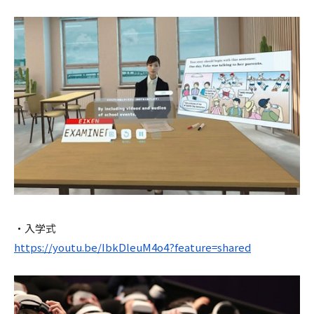
・入学式
https://youtu.be/IbkDleuM4o4?feature=shared