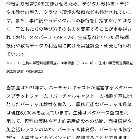
今後より教育DXを加速させるため、デジタル教科書・デジ
タル教材の導入、クラウド環境の整備なども検討されていま
す。また、単に紙からデジタルへの移行を目指すだけではな
く、子どもたちの学び方そのものを変革することが重要視さ
れており、メタバース・AR・VR、生成系AIといった最先端
技術や教育データの利活用に向けた実証調査・研究も行われ
ています。
※OECD 生徒の学習到達度調査2018年調査（PISA2018）、生徒の学習到達度調査
2022年調査（PISA2022）
当学園は2021年に、バーチャルキャストが運営するメタバー
スプラットフォーム「バーチャルキャスト」の機能を基に開
発したバーチャル教材を導入し、履修可能なバーチャル授業
は現在6,000本を超えています。生徒はメタバース空間を利
用して、理科の実験や歴史的遺産施設への訪問、面接練習や
英会話レッスンのほか、バーチャル体育祭、バーチャル修学
旅行、入学式などのイベントにも参加することができます。