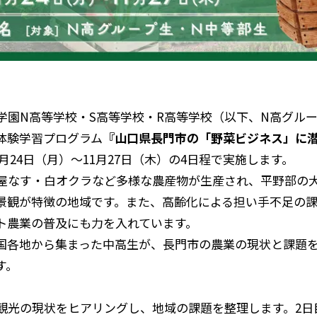
学園N高等学校・S高等学校・R高等学校（以下、N高グル
体験学習プログラム
『山口県長門市の「野菜ビジネス」に
11月24日（月）〜11月27日（木）の4日程で実施します。
屋なす・白オクラなど多様な農産物が生産され、平野部の
景観が特徴の地域です。また、高齢化による担い手不足の
ト農業の普及にも力を入れています。
国各地から集まった中高生が、長門市の農業の現状と課題
す。
観光の現状をヒアリングし、地域の課題を整理します。2日