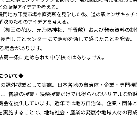
どの販促アイデアを考える。
 長門地方卸売市場や直売所を見学した後、道の駅センザキッチ
題解決のためのアイデアを考える。
（棚田の花段、元乃隅神社、千畳敷）および発表資料の制
り長門しごとセンターにて活動を通して感じたことを発表。
なる場合があります。
育法第一条に定められた中学校ではありません。
について◆
部の課外授業として実施。日本各地の自治体・企業・専門機
し、普段の授業・映像授業だけでは得られないリアルな経
機会を提供しています。近年では地方自治体、企業・団体
を実施することで、地域社会・産業の発展や地域人材の育