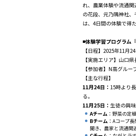
れ、農業体験や流通関
の花段、元乃隅神社、
は、4日間の体験で得
◾️体験学習プログラ
【日程】2025年11月
【実施エリア】山口県
【参加者】N高グルー
【主な行程】
11月24日：
15時より
る。
11月25日：
生徒の興味
Aチーム
：野菜の定
Bチーム
：Aコープ
聞き、農家と流通関
Cチーム
：ながとラ