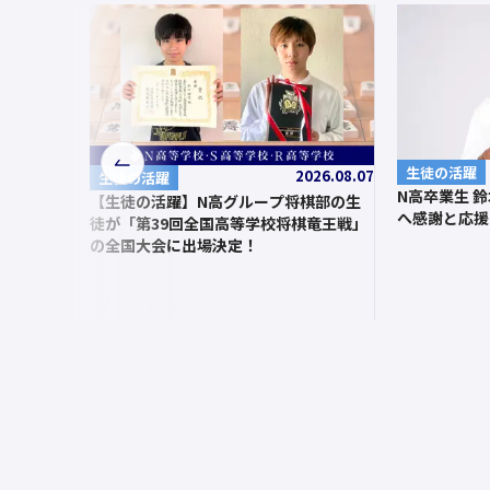
前
生徒の活躍
2026.08.07
生徒の活躍
N高卒業生 
へ
【生徒の活躍】N高グループ将棋部の生
へ感謝と応援
徒が「第39回全国高等学校将棋竜王戦」
の全国大会に出場決定！