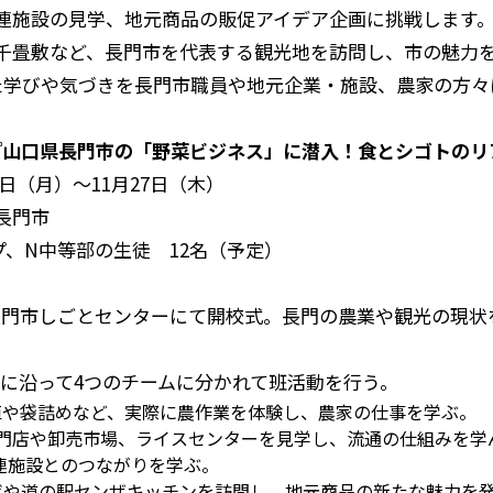
連施設の見学、地元商品の販促アイデア企画に挑戦します。
千畳敷など、長門市を代表する観光地を訪問し、市の魅力
た学びや気づきを長門市職員や地元企業・施設、農家の方々
ム『山口県長門市の「野菜ビジネス」に潜入！食とシゴトの
24日（月）～11月27日（木）
長門市
プ、N中等部の生徒 12名（予定）
長門市しごとセンターにて開校式。長門の農業や観光の現状
に沿って4つのチームに分かれて班活動を行う。
植や袋詰めなど、実際に農作業を体験し、農家の仕事を学ぶ。
長門店や卸売市場、ライスセンターを見学し、流通の仕組みを学
連施設とのつながりを学ぶ。
ボや道の駅センザキッチンを訪問し、地元商品の新たな魅力を発