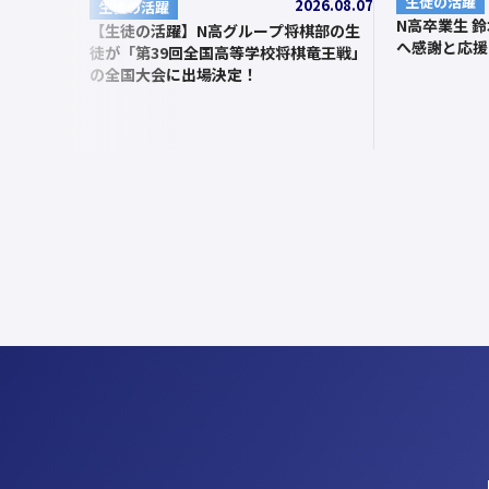
前
生徒の活躍
2026.08.07
生徒の活躍
N高卒業生 
へ
【生徒の活躍】N高グループ将棋部の生
へ感謝と応援
徒が「第39回全国高等学校将棋竜王戦」
の全国大会に出場決定！