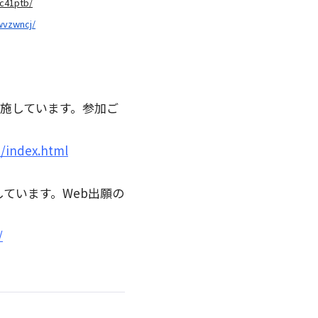
ic41ptb/
wvzwncj/
実施しています。参加ご
m/index.html
始しています。Web出願の
/