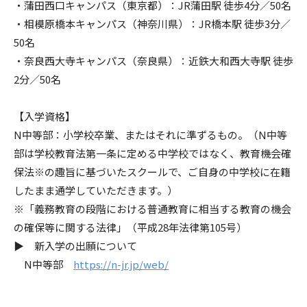
・蒲田西口キャンパス（東京都）：JR蒲田駅 徒歩4分／50名
・相模原橋本キャンパス（神奈川県）：JR橋本駅 徒歩3分／
50名
・奈良西大寺キャンパス（奈良県）：近鉄大和西大寺駅 徒歩
2分／50名
【入学資格】
N中等部：小学校卒業、またはそれに準ずるもの。（N中等
部は学校教育法第一条に定める中学校ではなく、教育機会確
保法※の趣旨に基づいたスクールで、ご自身の中学校に在籍
したまま通学していただきます。）
※「義務教育の段階における普通教育に相当する教育の機会
の確保等に関する法律」（平成28年法律第105号）
▶ 新入学の出願について
N中等部
https://n-jr.jp/web/