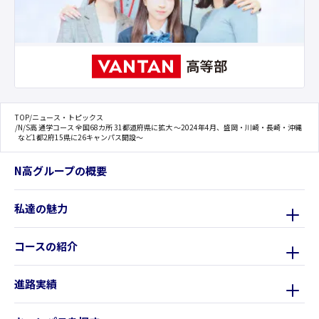
TOP
/
ニュース・トピックス
/
N/S高 通学コース 全国68カ所 31都道府県に拡大 〜2024年4月、盛岡・川崎・長崎・沖縄
など1都2府15県に26キャンパス開設〜
N高グループの概要
私達の魅力
コースの紹介
進路実績