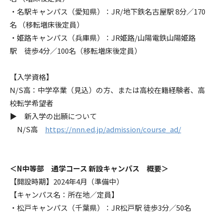
・名駅キャンパス（愛知県）：JR/地下鉄名古屋駅 8分／170
名 （移転増床後定員）
・姫路キャンパス（兵庫県）：JR姫路/山陽電鉄山陽姫路
駅 徒歩4分／100名（移転増床後定員）
【入学資格】
N/S高：中学卒業（見込）の方、または高校在籍経験者、高
校転学希望者
▶ 新入学の出願について
N/S高
https://nnn.ed.jp/admission/course_ad/
＜N中等部 通学コース 新設キャンパス 概要＞
【開設時期】2024年4月（準備中）
【キャンパス名：所在地／定員】
・松戸キャンパス（千葉県）：JR松戸駅 徒歩3分／50名