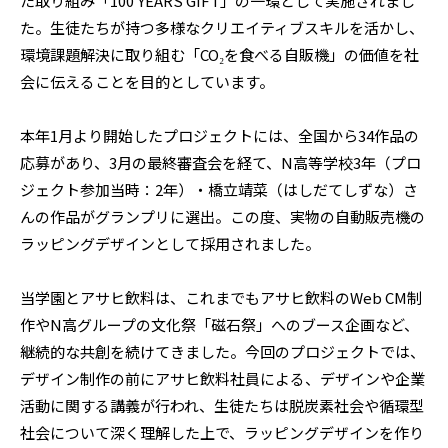
た取り組み「100 YEARS GIFT」の一環として実施されまし
た。生徒たちが持つ多様なクリエイティブスキルを活かし、
環境課題解決に取り組む「CO₂を食べる自販機」の価値を社
会に伝えることを目的としています。
本年1月より開始したプロジェクトには、全国から34作品の
応募があり、3月の最終審査会を経て、N高等学校3年（プロ
ジェクト参加当時：2年）・橋立靖菜（はしだてしずな）さ
んの作品がグランプリに選出。この度、実物の自動販売機の
ラッピングデザインとして採用されました。
当学園とアサヒ飲料は、これまでもアサヒ飲料のWeb CM制
作やN高グループの文化祭「磁石祭」へのブース企画など、
継続的な共創を続けてきました。今回のプロジェクトでは、
デザイン制作の前にアサヒ飲料社員による、デザインや企業
活動に関する講義が行われ、生徒たちは脱炭素社会や循環型
社会について深く理解した上で、ラッピングデザインを作り