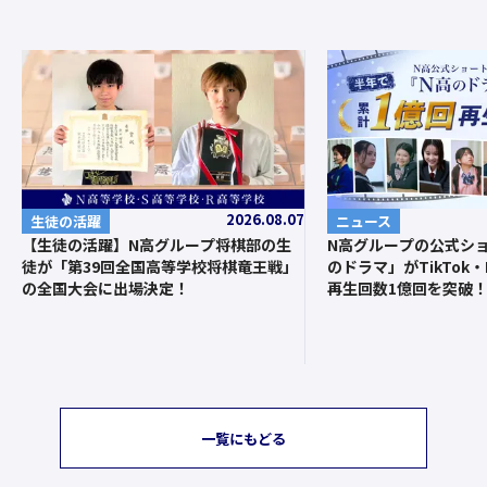
2026.08.07
ニュース
生徒の活躍
N高グループの公式シ
【生徒の活躍】N高グループ将棋部の生
のドラマ」がTikTok・I
徒が「第39回全国高等学校将棋竜王戦」
再生回数1億回を突破
の全国大会に出場決定！
一覧にもどる