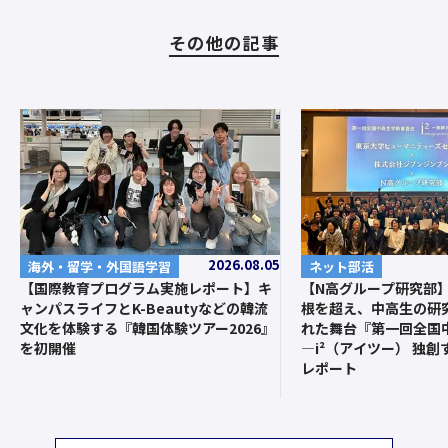
その他の記事
2026.08.05
ネット部活
海外・留学・外国語学習
【N高グループ研究部
【国際教育プログラム実施レポート】キ
根を超え、中高生の研
ャンパスライフとK-Beautyなどの韓流
れた舞台『第一回全国
文化を体験する『韓国体験ツアー2026』
—i²（アイツー） 独
を初開催
レポート