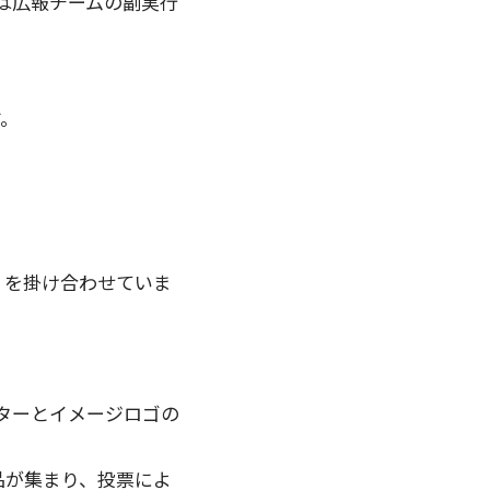
1は広報チームの副実行
す。
」を掛け合わせていま
ラクターとイメージロゴの
品が集まり、投票によ