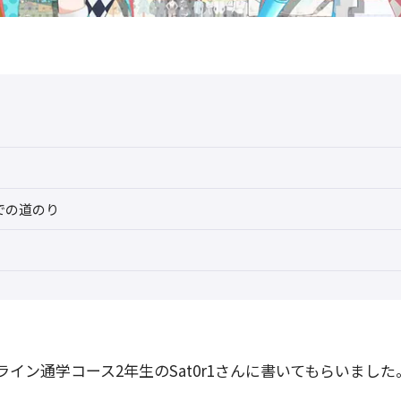
での道のり
イン通学コース2年生のSat0r1さんに書いてもらいました