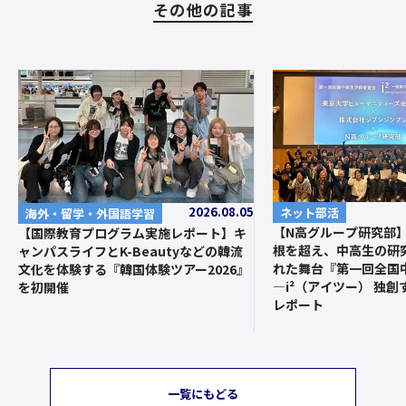
その他の記事
2026.08.05
ネット部活
海外・留学・外国語学習
【N高グループ研究部
【国際教育プログラム実施レポート】キ
根を超え、中高生の研
ャンパスライフとK-Beautyなどの韓流
れた舞台『第一回全国
文化を体験する『韓国体験ツアー2026』
—i²（アイツー） 独
を初開催
レポート
一覧にもどる