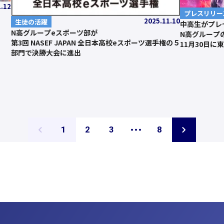
1.12
プレスリリー
2025.11.10
生徒の活躍
中高生がプレ
N高グループeスポーツ部が
N高グループ
第3回 NASEF JAPAN 全日本高校eスポーツ選手権の５
11月30日に
部門で決勝大会に進出
ペ
ペ
ペ
ペ
1
2
3
8
ー
ー
ー
ー
ジ
ジ
ジ
ジ