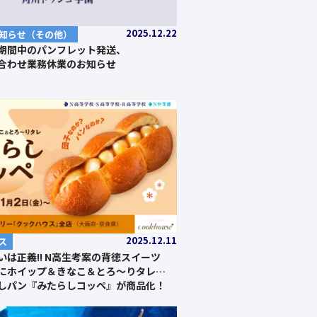
2025.12.22
知らせ（その他）
期間中のパンフレット発送、
合わせ業務休業のお知らせ
2025.12.11
ス
いは正義!! N高生考案の背徳スイーツ
にホイップ＆きなこ＆とろ～りタレ…
しパン『みたらしコッペ』が商品化！