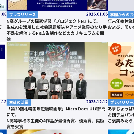
1.08
2026.01.06
プレスリリース
学園からのお
N高グループの探究学習『プロジェクトN』にて、
年末年始休業
て
生成AIを活用した社会課題解決やアニメ業界のなり手
および、問い
不足を解消するPR広告制作などのカリキュラムを開
始
2.18
2025.12.12
生徒の活躍
プレスリリー
「第20回札幌国際短編映画祭」Micro Docs U18部門
あまじょっぱ
にて、
お団子型パン
N高等学校の生徒の4作品が最優秀賞、優秀賞、奨励
ご褒美みたら
賞を受賞