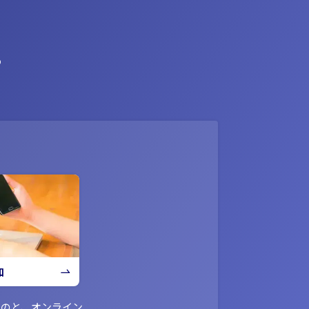
ら
加
ものと、オンライン