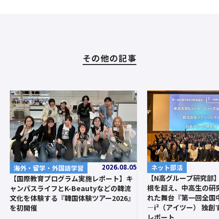
その他の記事
2026.08.05
ネット部活
海外・留学・外国語学習
【N高グループ研究部
【国際教育プログラム実施レポート】キ
根を超え、中高生の研
ャンパスライフとK-Beautyなどの韓流
れた舞台『第一回全国
文化を体験する『韓国体験ツアー2026』
—i²（アイツー） 独
を初開催
レポート