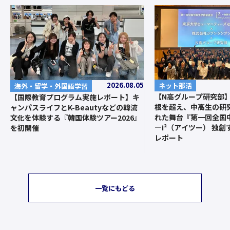
2026.08.05
ネット部活
海外・留学・外国語学習
【N高グループ研究部
【国際教育プログラム実施レポート】キ
根を超え、中高生の研
ャンパスライフとK-Beautyなどの韓流
れた舞台『第一回全国
文化を体験する『韓国体験ツアー2026』
—i²（アイツー） 独
を初開催
レポート
一覧にもどる