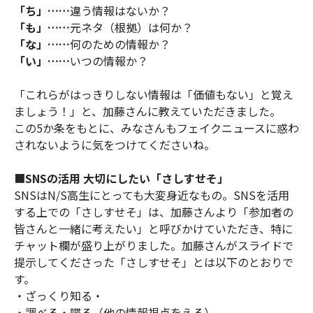
「ち」
……
違う情報はないか？
「も」
……
元ネタ（根拠）は何か？
「な」
……
何のための情報か？
「い」
……
いつの情報か？
「これらがはっきりしない情報は「価値もない」と覚え
ましょう！」と、加藤さんに教えていただきました。
この5か条をもとに、みなさんもフェイクニュースに惑わ
されないように気をつけてくださいね。
■
SNSの活用 大切にしたい「さしすせそ」
SNSはN/S高生にとっても大変身近なもの。SNSを活用
する上での「さしすせそ」は、加藤さんより「参加者の
皆さんと一緒に考えたい」と呼びかけていただき、特に
チャット欄が盛り上がりました。加藤さんがスライドで
提示してくださった「さしすせそ」とは以下のとおりで
す。
・ざっくり知る・
・調べる・喋る（他の情報視点をえる）