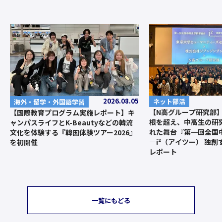
2026.08.05
ネット部活
海外・留学・外国語学習
【N高グループ研究部
【国際教育プログラム実施レポート】キ
根を超え、中高生の研
ャンパスライフとK-Beautyなどの韓流
れた舞台『第一回全国
文化を体験する『韓国体験ツアー2026』
—i²（アイツー） 独
を初開催
レポート
一覧にもどる