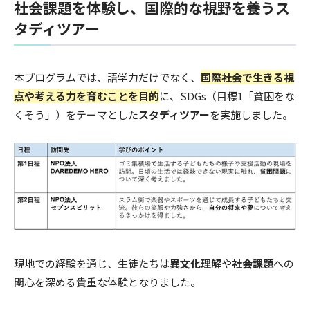
社会課題を体験し、国際的な視野を養うス
タディツアー
本プログラムでは、語学力だけでなく、
国際社会で生きる視
点や考える力を育むことを目的
に、SDGs（目標1「貧困をな
くそう」）をテーマとした
スタディツアー
を実施しました。
現地での経験を通じ、生徒たちは
異文化理解
や
社会課題
への
関心を深める貴重な体験となりました。