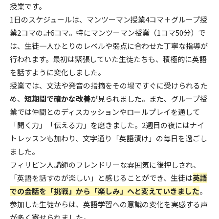
授業です。
1日のスケジュールは、マンツーマン授業4コマ＋グループ授
業2コマの計6コマ。特にマンツーマン授業（1コマ50分）で
は、生徒一人ひとりのレベルや弱点に合わせた丁寧な指導が
行われます。最初は緊張していた生徒たちも、積極的に英語
を話すように変化しました。
授業では、文法や発音の指摘をその場ですぐに受けられるた
め、
短期間で確かな改善
が見られました。また、グループ授
業では仲間とのディスカッションやロールプレイを通して
「聞く力」「伝える力」を磨きました。2週目の夜にはナイ
トレッスンも加わり、文字通り「英語漬け」の毎日を過ごし
ました。
フィリピン人講師のフレンドリーな雰囲気に後押しされ、
「英語を話すのが楽しい」と感じることができ、生徒は
英語
での会話を「挑戦」から「楽しみ」へと変えていきました
。
参加した生徒からは、英語学習への意識の変化を実感する声
が多く寄せられました。