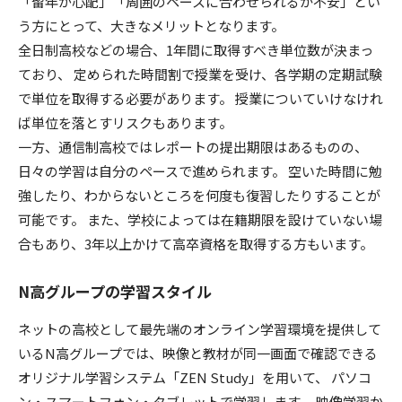
「留年が心配」「周囲のペースに合わせられるか不安」とい
う方にとって、大きなメリットとなります。
全日制高校などの場合、1年間に取得すべき単位数が決まっ
ており、 定められた時間割で授業を受け、各学期の定期試験
で単位を取得する必要があります。 授業についていけなけれ
ば単位を落とすリスクもあります。
一方、通信制高校ではレポートの提出期限はあるものの、
日々の学習は自分のペースで進められます。 空いた時間に勉
強したり、わからないところを何度も復習したりすることが
可能です。 また、学校によっては在籍期限を設けていない場
合もあり、3年以上かけて高卒資格を取得する方もいます。
N高グループの学習スタイル
ネットの高校として最先端のオンライン学習環境を提供して
いるN高グループでは、映像と教材が同一画面で確認できる
オリジナル学習システム「ZEN Study」を用いて、 パソコ
ン・スマートフォン・タブレットで学習します。 映像学習か